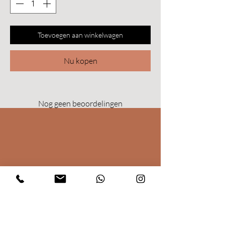
Toevoegen aan winkelwagen
Nu kopen
Nog geen beoordelingen
Deel je mening. Wees de eerste die een
beoordeling achterlaat.
Geef een beoordeling
/BOSANN
Molenstraat 45
3980 Tessenderlo
Hi@bosann.be