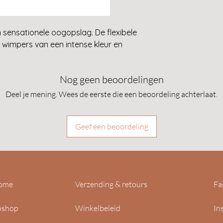
hoekwimpers te 
borsteltje recht
wimpers om elk a
 sensationele oogopslag. De flexibele
Beweeg het borst
 wimpers van een intense kleur en
druk aan om de il
en de wimpers nog
Nog geen beoordelingen
Deel je mening. Wees de eerste die een beoordeling achterlaat.
Geef een beoordeling
ome
Verzending & retours
Fa
oshop
Winkelbeleid
In