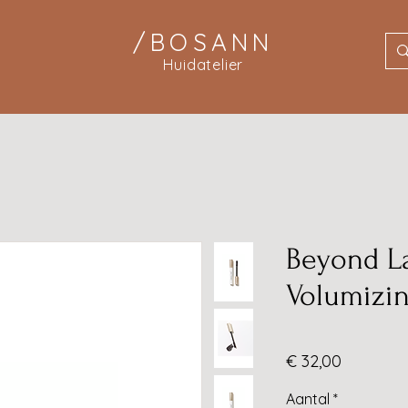
/BOSANN
Huidatelier
Beyond L
Volumizi
Prijs
€ 32,00
Aantal
*