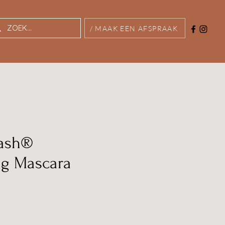
/ MAAK EEN AFSPRAAK
ash®
ng Mascara