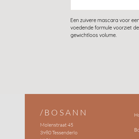
Een zuivere mascara voor een
voedende formule voorziet de
gewichtloos volume.
/BOSANN
H
Molenstraat 45
B
3980 Tessenderlo