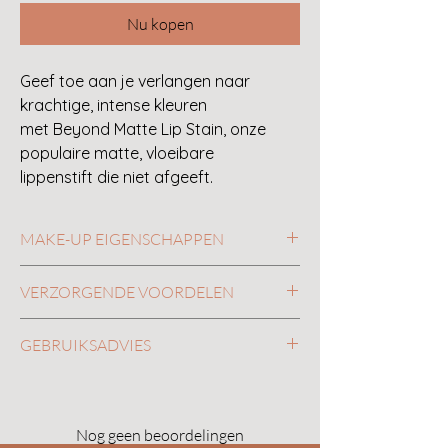
Nu kopen
Geef toe aan je verlangen naar
krachtige, intense kleuren
met Beyond Matte Lip Stain, onze
populaire matte, vloeibare
lippenstift die niet afgeeft.
MAKE-UP EIGENSCHAPPEN
Vloeibare lippenstift met matte finish.
VERZORGENDE VOORDELEN
Intens, ultralang houdbaar pigment.
Geoptimaliseerde ergonomische
Plantaardige oliën die voeden en
GEBRUIKSADVIES
applicator voor een nauwkeurige
beschermen.
applicatie.
Sublieme smaak van Tahitiaanse
Breng de vloeibare lippenstift aan op de
Vanille.
lippen met een applicator voor een
Vitamine E is een krachtige
langdurige kleur en een matte finish.
Nog geen beoordelingen