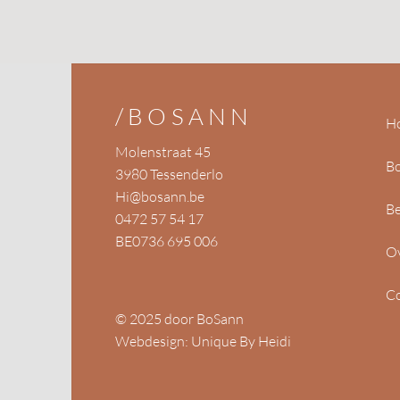
/BOSANN
H
Molenstraat 45
B
3980 Tessenderlo
Hi@bosann.be
Be
0472 57 54 17
BE0736 695 006
O
Co
© 2025 door BoSann
Webdesign: Unique By Heidi