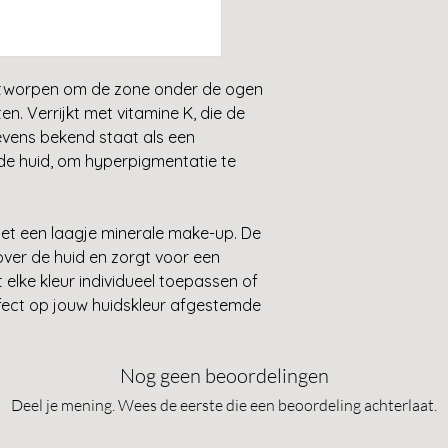
huid.
kleur aan op zow
dennebast, bisabolo
het oog. Breng d
druivenpitextract, 
meest gezwollen
titaniumdioxide, mi
lichte kleuren a
ntworpen om de zone onder de ogen
kleuren de zwell
n. Verrijkt met vitamine K, die de
tevens bekend staat als een
de huid, om hyperpigmentatie te
met een laagje minerale make-up. De
over de huid en zorgt voor een
 elke kleur individueel toepassen of
fect op jouw huidskleur afgestemde
Nog geen beoordelingen
Deel je mening. Wees de eerste die een beoordeling achterlaat.