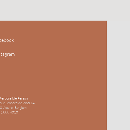
cebook
stagram
Responsible Person
nue Léonard de Vinci 14
0 Wavre, Belgium
 2 888 4010