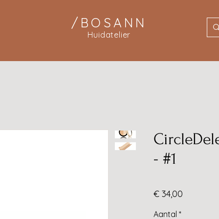
/BOSANN
Huidatelier
CircleDel
- #1
Prijs
€ 34,00
Aantal
*