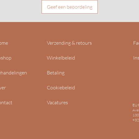
Geef een beoordeling
ome
Verzending & retours
Fa
oshop
Winkelbeleid
In
handelingen
Betaling
ver
Cookiebeleid
ntact
Vacatures
EU 
Ave
130
+32