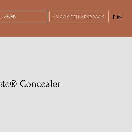
/ MAAK EEN AFSPRAAK
ete® Concealer