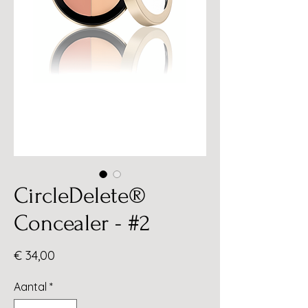
CircleDelete®
Concealer - #2
Prijs
€ 34,00
Aantal
*