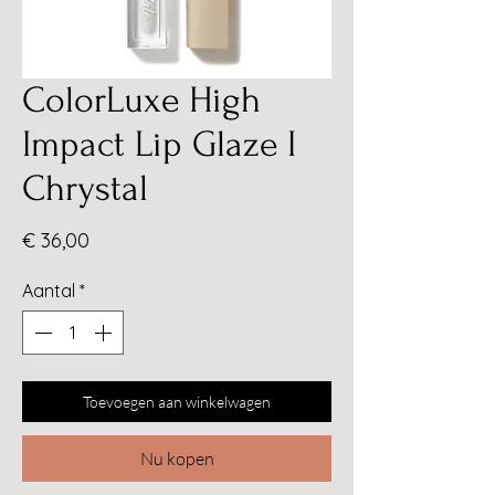
ColorLuxe High
Impact Lip Glaze I
Chrystal
Prijs
€ 36,00
Aantal
*
Toevoegen aan winkelwagen
Nu kopen