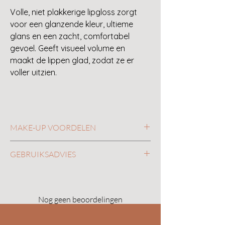
Volle, niet plakkerige lipgloss zorgt
voor een glanzende kleur, ultieme
glans en een zacht, comfortabel
gevoel. Geeft visueel volume en
maakt de lippen glad, zodat ze er
voller uitzien.
MAKE-UP VOORDELEN
GEBRUIKSADVIES
Rijke kleur in zeven glanzende tinten
Dynamische 3D-glans met een
Gebruik het breedste deel van de
spiegelachtige afwerking
applicator om het glazuur over het
Geeft visueel volume voor vollere
breedste deel van de lip te strijken
Nog geen beoordelingen
lippen
Gebruik de punt van de applicator
Deel je mening. Wees de eerste die een
Verzacht de verschijning van lijntjes
voor extra precisie nabij de liplijn en
beoordeling achterlaat.