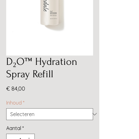
D₂O™ Hydration
Spray Refill
Prijs
€ 84,00
Inhoud
*
Aantal
*