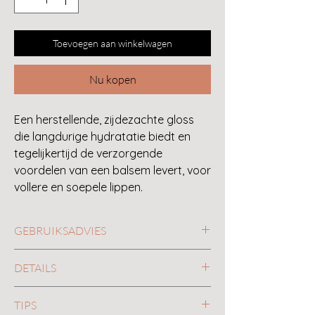
Toevoegen aan winkelwagen
Nu kopen
Een herstellende, zijdezachte gloss
die langdurige hydratatie biedt en
tegelijkertijd de verzorgende
voordelen van een balsem levert, voor
vollere en soepele lippen.
GEBRUIKSADVIES
Gebruik de applicator om over de lippen
DETAILS
te glijden. Draag alleen of over een
lippotlood of lippenstift.
Voedende ultra hydrterende niet
TIPS
plakkerige formule verzogt, maakt de