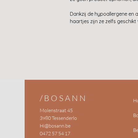
Dankzij de hypoallergene en a
haartjes zijn ze zelfs geschik
/BOSANN
H
Molenstraat 45
B
3980 Tessenderlo
Hi@bosann.be
Be
0472 57 54 17