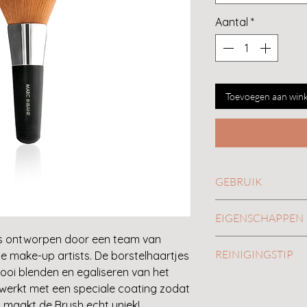
Aantal
*
Toevoegen aan win
GEBRUIK
Methode 1:
EIGENSCHAPPEN
Spray rechtstree
is ontworpen door een team van
bij de Natural T
Wat maakt deze br
REINIGINGSTIP
 make-up artists. De borstelhaartjes
Laat de tanning
Deze multifunctione
mooi blenden en egaliseren van het
Beweeg de brush 
haartjes en en is u
Was de haren van d
ewerkt met een speciale coating zodat
bewegingen over
aanbrengen, bijwer
alcoholvrije zeep o
 maakt de Brush echt uniek!
resultaat