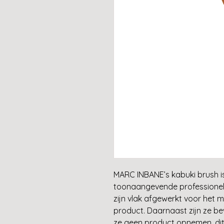
MARC INBANE’s kabuki brush 
toonaangevende professionele
zijn vlak afgewerkt voor het 
product. Daarnaast zijn ze b
ze geen product opnemen, dit