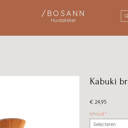
/BOSANN
Huidatelier
Kabuki b
Prijs
€ 24,95
Inhoud
*
Selecteren