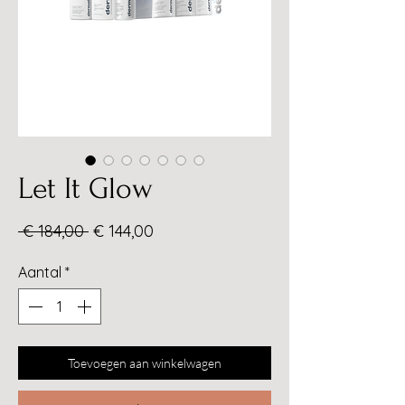
Let It Glow
Normale
Verkoopprijs
 € 184,00 
€ 144,00
prijs
Aantal
*
Toevoegen aan winkelwagen