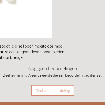
zaadolie, carnaubaw
een ronde punt 
ascorbylpalmitaat. 
potloodslijpers 
mangaan violet, mic
zullen het hout s
Slijpen is de en
reinigen.
 zodat je er je lippen moeiteloos mee
odat ze een langhoudende basis bieden
aat aanbrengen.
Nog geen beoordelingen
Deel je mening. Wees de eerste die een beoordeling achterlaat.
Geef een beoordeling