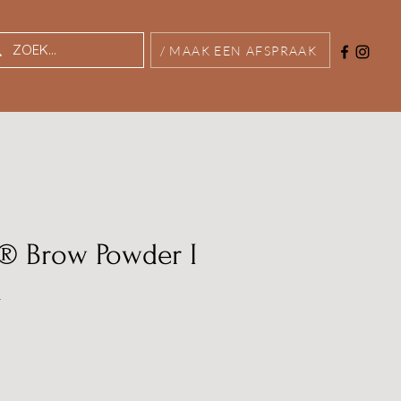
/ MAAK EEN AFSPRAAK
® Brow Powder I
k