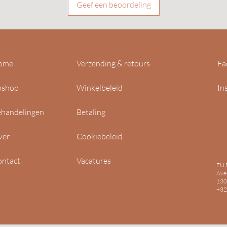
oorsprong voor een
Geef een beoordeling
• Verkrijgbaar in 6 
ome
Verzending & retours
Fa
oshop
Winkelbeleid
In
handelingen
Betaling
ver
Cookiebeleid
ntact
Vacatures
EU 
Ave
130
+32