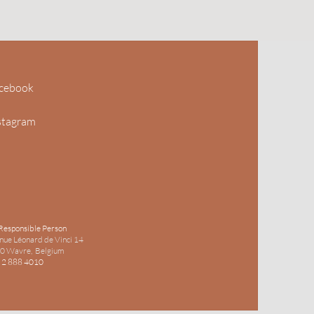
 optimale hechting.
natuurlijke tinten.
cebook
stagram
Responsible Person
nue Léonard de Vinci 14
0 Wavre, Belgium
 2 888 4010