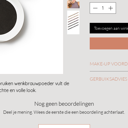
Toevoegen aan win
MAKE-UP VOORD
GERBUIKSADVIES
Zacht, kussenachti
ebruiken wenkbrauwpoeder vult de
wenkbrauwpoeder
Borstel de wenkbr
te en volle look.
• Vult schaarse we
met de Spoolie. Br
effect.
Nog geen beoordelingen
Brush wenkbrauwp
• Creëert een natuur
en vul de openingen
Deel je mening. Wees de eerste die een beoordeling achterlaat.
lijnen of schaduw.
Borstel door de we
• Samengesteld met
verspreiden en de 