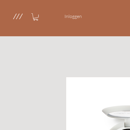
///
Inloggen