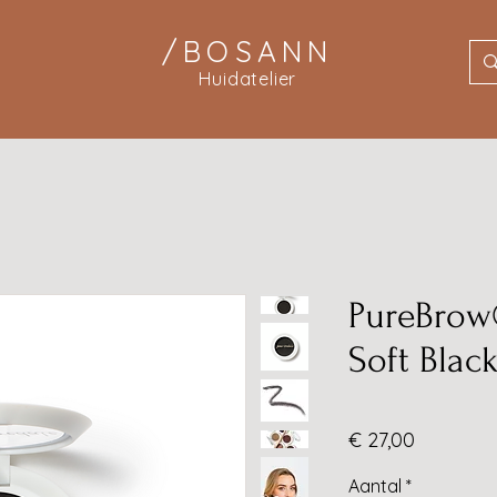
/BOSANN
Huidatelier
PureBrow
Soft Blac
Prijs
€ 27,00
Aantal
*