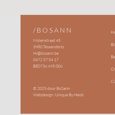
/BOSANN
H
Molenstraat 45
B
3980 Tessenderlo
Hi@bosann.be
Be
0472 57 54 17
BE0736 695 006
O
Co
© 2025 door BoSann
Webdesign: Unique By Heidi