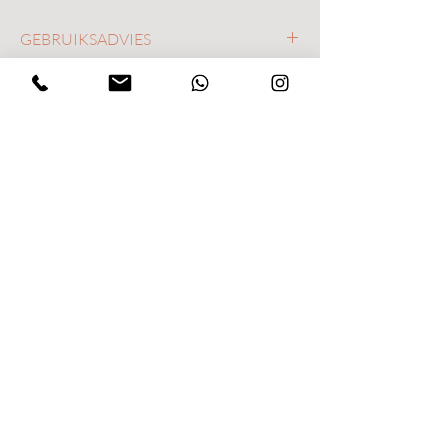
GEBRUIKSADVIES
TIPS
Nog geen beoordelingen
Deel je mening. Wees de eerste die een
beoordeling achterlaat.
Geef een beoordeling
/BOSANN
Molenstraat 45
3980 Tessenderlo
Hi@bosann.be
0472 57 54 17