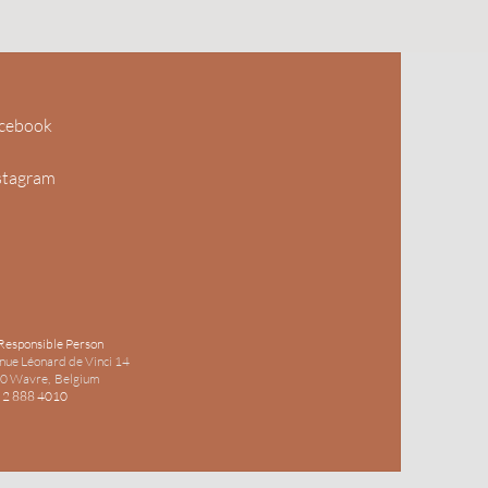
cebook
stagram
Responsible Person
nue Léonard de Vinci 14
0 Wavre, Belgium
 2 888 4010