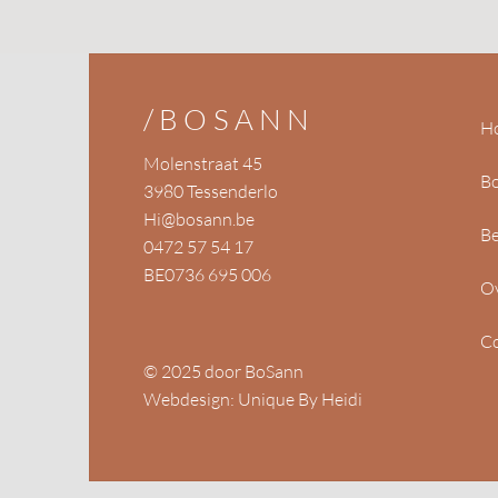
/BOSANN
H
Molenstraat 45
B
3980 Tessenderlo
Hi@bosann.be
Be
0472 57 54 17
BE0736 695 006
O
Co
© 2025 door BoSann
Webdesign: Unique By Heidi