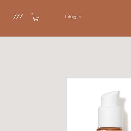
///
Inloggen