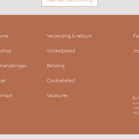
ome
Verzending & retours
Fa
oshop
Winkelbeleid
In
handelingen
Betaling
ver
Cookiebeleid
ntact
Vacatures
EU 
Ave
130
+32