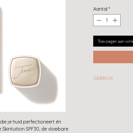
Aantal
*
Toevoegen aan win
GEBRUIK
Skintuition SPF30 
je vingers voor een 
favoriete Jane Ire
resultaat. Ervaar z
beschermende en p
ie je huid perfectioneert én
 Skintuition SPF30, de vloeibare