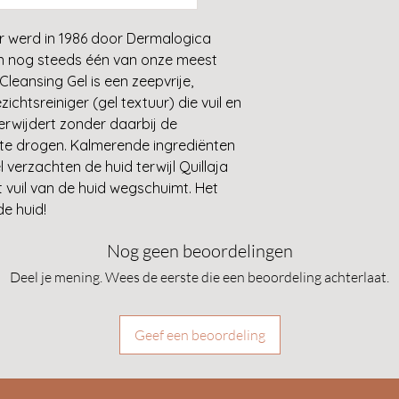
Hoofdingrediënten
Quillaja Saponar
ser werd in 1986 door Dermalogica
plantenextract d
en nog steeds één van onze meest
overtollig talg v
leansing Gel is een zeepvrije,
Citroenkruid om 
chtsreiniger (gel textuur) die vuil en
en verkoelen
erwijdert zonder daarbij de
Lavendel, een nat
t te drogen. Kalmerende ingrediënten
de huid zuivert e
 verzachten de huid terwijl Quillaja
 vuil van de huid wegschuimt. Het
e huid!
Nog geen beoordelingen
Deel je mening. Wees de eerste die een beoordeling achterlaat.
Geef een beoordeling