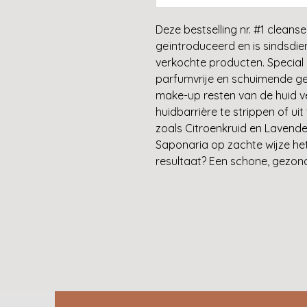
Deze bestselling nr. #1 clean
geïntroduceerd en is sindsdi
verkochte producten. Special C
parfumvrije en schuimende gezi
make-up resten van de huid v
huidbarrière te strippen of ui
zoals Citroenkruid en Lavendel
Saponaria op zachte wijze het
resultaat? Een schone, gezond