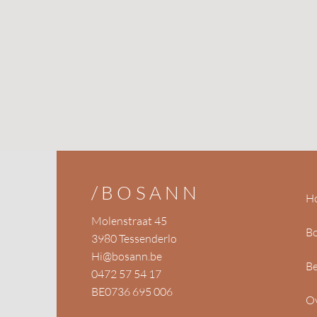
/BOSANN
H
Molenstraat 45
B
3980 Tessenderlo
Hi@bosann.be
Be
0472 57 54 17
BE0736 695 006
O